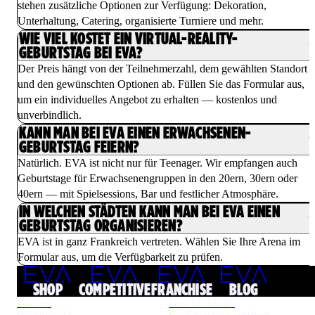
stehen zusätzliche Optionen zur Verfügung: Dekoration,
Unterhaltung, Catering, organisierte Turniere und mehr.
WIE VIEL KOSTET EIN VIRTUAL-REALITY-
GEBURTSTAG BEI EVA?
Der Preis hängt von der Teilnehmerzahl, dem gewählten Standort
und den gewünschten Optionen ab. Füllen Sie das Formular aus,
um ein individuelles Angebot zu erhalten — kostenlos und
unverbindlich.
KANN MAN BEI EVA EINEN ERWACHSENEN-
GEBURTSTAG FEIERN?
Natürlich. EVA ist nicht nur für Teenager. Wir empfangen auch
Geburtstage für Erwachsenengruppen in den 20ern, 30ern oder
40ern — mit Spielsessions, Bar und festlicher Atmosphäre.
IN WELCHEN STÄDTEN KANN MAN BEI EVA EINEN
GEBURTSTAG ORGANISIEREN?
EVA ist in ganz Frankreich vertreten. Wählen Sie Ihre Arena im
Formular aus, um die Verfügbarkeit zu prüfen.
SHOP
COMPETITIVE
FRANCHISE
BLOG
Buchen
Geschenkkarte