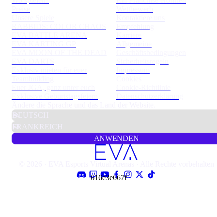
Wo spielen?
Ein Franchise eröffnen
Preise
Wettbewerb
Unsere Spiele
Kontaktiere uns
RABBIDS: COLOR CHAOS
Empfehlung
EVA BATTLE ARENA
Karriere
EVA KARTING GP
Allgemeine
EVA MOON OF THE DEAD
Geschäftsbedingungen
EVA DARTS
Sicherheitsregeln
Exklusiv mieten für euer
Impressum
Teambuilding
Cookies
Euer JGA, ganz unter euch
Cookie-Richtlinie
Exklusive Geburtstagsfeiern
Datenschutzerklärung
Ändere die Sprache und das Land der Website.
ANWENDEN
© 2026 · EVA Esports Virtual Arenas · Alle Rechte vorbehalten
616e3e667f