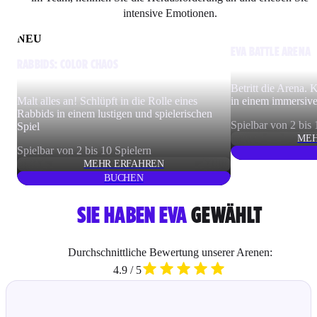
intensive Emotionen.
NEU
EVA BATTLE ARENA
RABBIDS: COLOR CHAOS
Betritt die Arena.
Malt alles an! Schlüpft in die Rolle eines
in einem immersiv
Rabbids in einem lustigen und spielerischen
Spielbar von 2 bis 
Spiel
MEH
Spielbar von 2 bis 10 Spielern
MEHR ERFAHREN
BUCHEN
SIE HABEN EVA
GEWÄHLT
Durchschnittliche Bewertung unserer Arenen:
4.9 / 5