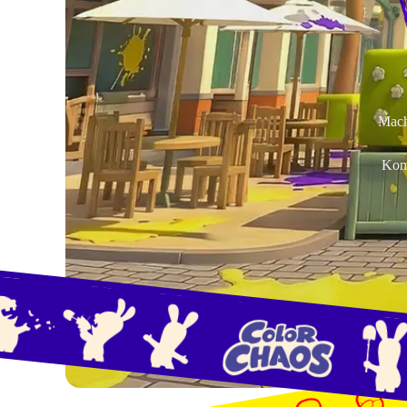
Mach 
Komm