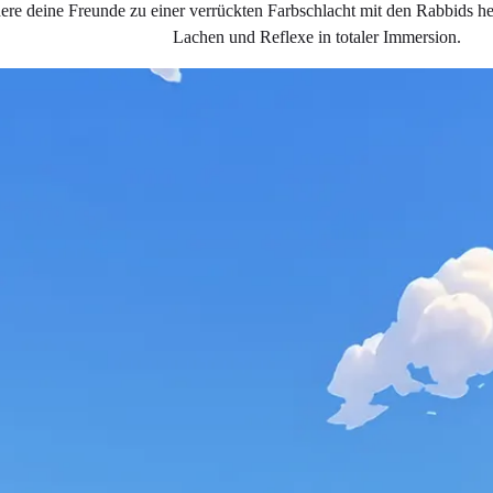
ere deine Freunde zu einer verrückten Farbschlacht mit den Rabbids h
Lachen und Reflexe in totaler Immersion.