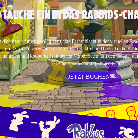
TAUCHE EIN IN DAS RABBIDS-CHA
dich bereit für eine völlig verrückte Farbschlacht in der virtuellen Real
große Arena, verwandle dich in einen Rabbid und bedecke die Karte
uniziere und kooperiere mit deinen Verbündeten, um den Gegner aufz
fabelhaft bunten und spaßigen Chaos!
JETZT BUCHEN