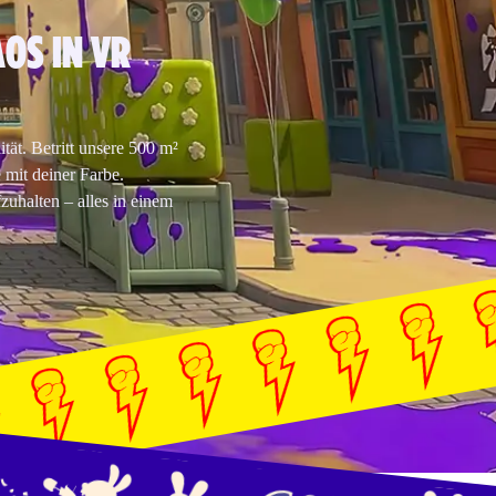
OS IN VR
ität. Betritt unsere 500 m²
 mit deiner Farbe.
uhalten – alles in einem