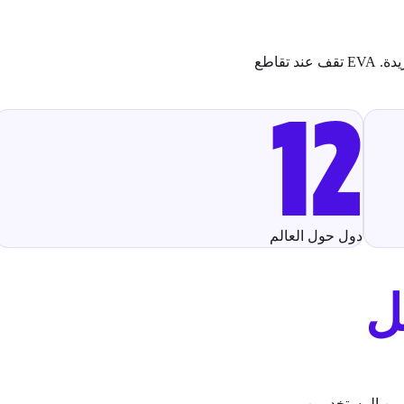
تجذب الأنشطة الترفيهية الداخلية الغامرة جمهورًا متزايدًا يبحث عن تجارب فريدة. EVA تقف عند تقاطع
12
دول حول العالم
ل
ر من المستخدمين.