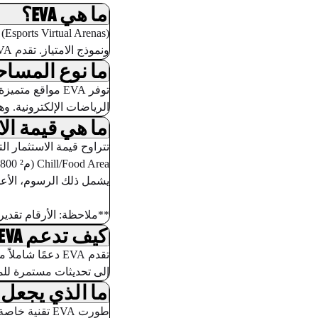
ما هي EVA؟
ونموذج الامتياز. تقدم EVA أكثر ألعاب الواقع الافتراضي حرية وتفاعلاً في السوق.
ما نوع المساحة ا
الرياضات الإلكترونية. وه
ما هي قيمة الاس
يشمل ذلك الرسوم، الأعما
**ملاحظة: الأرقام تقديري
كيف تدعم EVA شركاء الامتياز؟
تقدم EVA دعمًا 
إلى تحديثات مستمرة للم
ما الذي يجعل تقنية VA