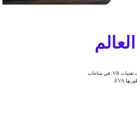
تُعيد EVA تعريف ألعاب الفيديو من خلال إنشاء مساحات فعلية مجهزة بأحدث تقنيات VR. في ساحات