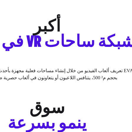
أكبر
بكة ساحات VR في العالم
بحجم م² 500، يتنافس اللاعبون أو يتعاونون في ألعاب حصرية طورتها EVA.
سوق
ينمو بسرعة