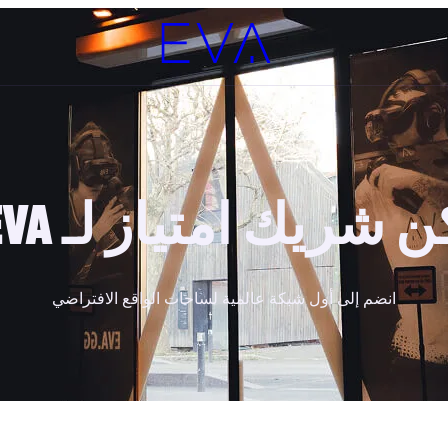
ن شريك امتياز لـ EVA
انضم إلى أول شبكة عالمية لساحات الواقع الافتراضي