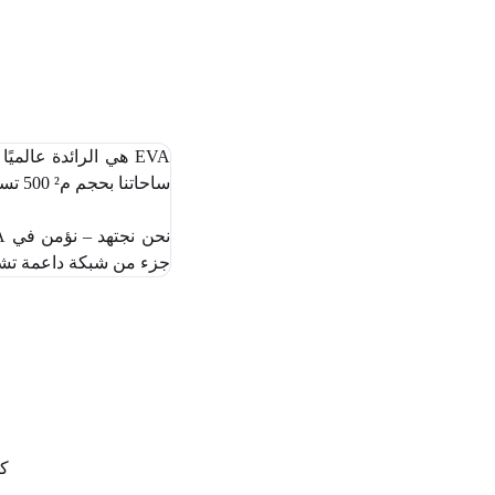
EVA هي الرائدة عال
ساحاتنا بحجم م² 500 تستخدم أحدث تقنيات VR لتقديم تجارب جماعية ديناميكية وغامرة.
جزء من شبكة داعمة تشا
كل