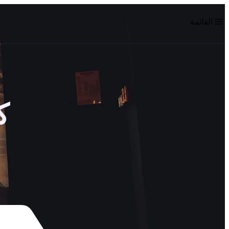
القائمة
ك