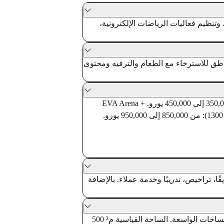
الألعاب، وتنظيم فعاليات الرياضات الإلكترونية،
وح مساحتها بين م² 500 وم² 1500، تتضمن ساحات VR ضخمة ومناطق للاسترخاء مع الطعام والترفيه ومحتوى
تتراوح قيمة الاستثمار التقديري (بدون ضرائب) وفقًا للنموذج. EVA Playground (م² 550): من 350,000 إلى 450,000 يورو. EVA Arena +
Chill/Food Area (م² 800): من 650,000 إلى 750,000 يورو. EVA 2 Arenas + Chill/Food Area (م² 1300): من 850,000 إلى 950,000 يورو.
تسويقًا، تراخيص، تدريبًا وخدمة عملاء. بالإضافة
طورت EVA تقنية خاصة تجمع بين نظارات VR الحديثة وشبكة Wifi6 لحرية حركة كاملة في المساحات الواسعة. الساحة القياسية م² 500