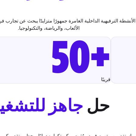
الألعاب، والرياضة، والتكنولوجيا.
+50
قريبًا
حل
جاهز للتشغي
استفد من مفهوم فريد ومُثبت يمكن تكراره دوليًا ويحظى بتقدير كبي