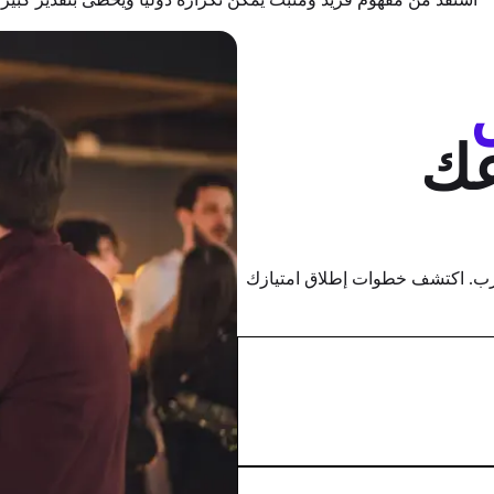
ك
 مفهوم مُجرب. اكتشف خطوات إطلاق امتيازك