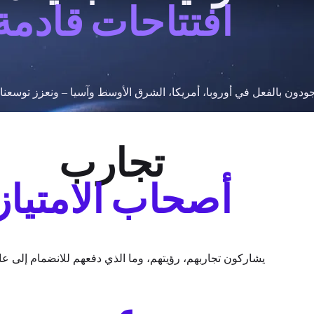
افتتاحات قادمة
ودون بالفعل في أوروبا، أمريكا، الشرق الأوسط وآسيا – ونعزز توسعنا م
تجارب
أصحاب الامتياز
يشاركون تجاربهم، رؤيتهم، وما الذي دفعهم للانضمام إلى عالم A