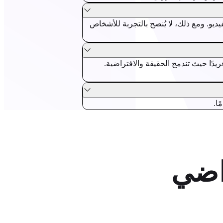
ى بدون أي خبرة في ألعاب الفيديو. ومع ذلك، لا يُنصح بالتجربة للأشخاص
ك في الكارت. بمجرد ارتداء خوذة VR، ستعيش سباقًا فريدًا حيث تندمج الحقيقة والافتراضية.
ا.
راضي