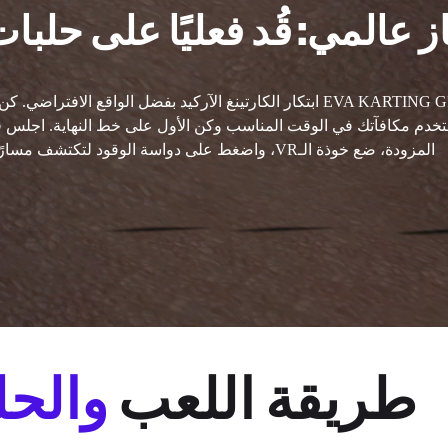
ز عالمي: قُد فعليًا على حلبا
تُعيد EVA KARTING GP ابتكار الكارتينغ الآركيد بفضل الواقع الافترا
خدم مكافآتك في الوقت المناسب وكن الأول على خط النهاية. اجلس ف
المزودة، ضع خوذة الـVR، واضغط على دواسة الوقود لتكتشف مسارًا مليئًا بالمفاجآت.
طريقة اللعب
والحل