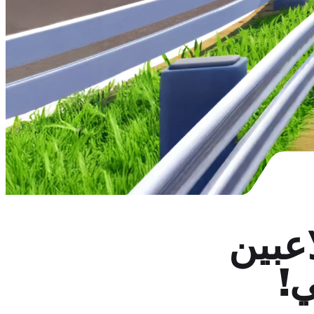
اعبين
ي!