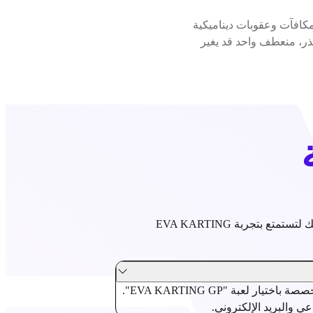
ن بالمفاجآت. مكافآت وعقوبات ديناميكية
على الفوز. لكن احذر، منعطف واحد قد يغير
كل ما تحتاج إلى معرفته قبل أن تجلس خلف عجلة القيادة! اعثر هنا على إجابات لأسئلتك لتستمتع بتجربة EVA KARTING
EVA KARTING GP متاح حصريًا في EVA Paris-Est. يتم الحجز على صفحة EVA Paris-Est المخصصة باختيار لعبة "EVA KARTING GP".
ي والبريد الإلكتروني.