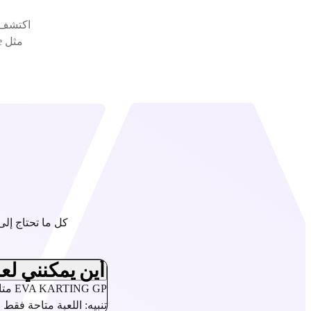
أين يمكنني لعب KARTING GP
تنبيه: اللعبة متاحة فقط