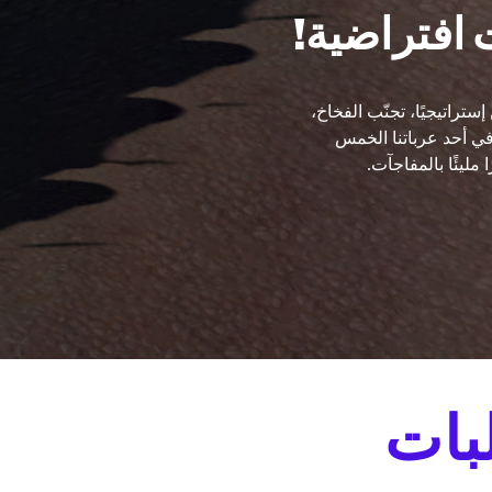
ت افتراضية!
ضي. كن إستراتيجيًا، تجنّب الفخاخ،
ي أحد عرباتنا الخمس
بات