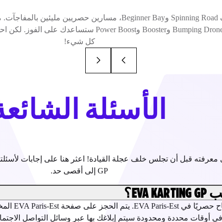
اكتشف Spinning Road وBeginner Bay، مسارين حصريين مليئي
مثل Bumping Drone وBooster وPower Boost ستساعدك 
كل شيء!
الأسئلة الشائعة
GP إلى أقصى حد.
EVA ؟
 في أوقات محددة ومحدودة سيتم إبلاغك بها عبر وسائل التواصل الاجتماع