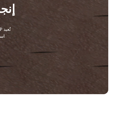
إنجا
است