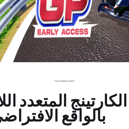
متاح قريبًا
الكارتينج المتعدد الل
بالواقع الافتراض