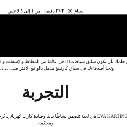
سباق PVP · 20 دقيقة · من 1 إلى 5 لاعبين
 حلمك بأن تكون سائق سباقات! ادخل عالمًا من المطاط والإسفلت والا
وتحدَّ أصدقاءك في سباق كارتينغ مذهل بالواقع الافتراضي. 3، 2، 1… انطلق!!
التجربة
EVA KARTING GP هي لعبة تتضمن نشاطًا بدنيًا وقيادة كارت كهربائي
ومحكمة.