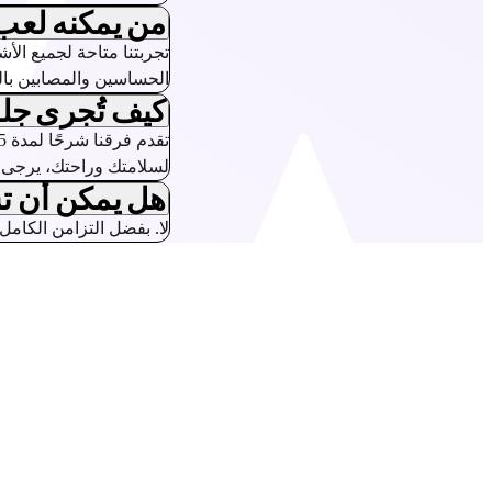
من يمكنه لعب VA KARTING GP
الحساسين والمصابين بال
كيف تُجرى جلسة ARTING GP
لسلامتك وراحتك، يرجى ا
هل يمكن أن تس
لا. بفضل التزامن الكامل 