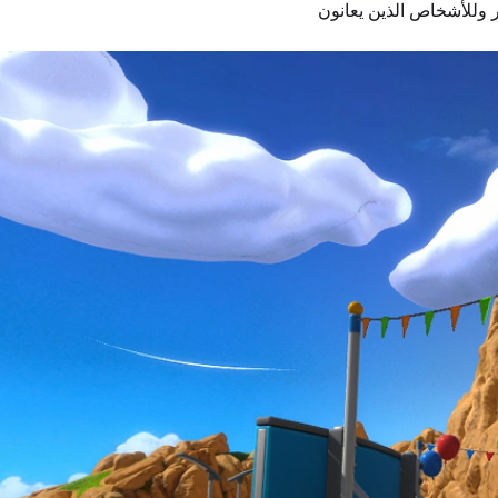
ق بالسلامة، يُمنع اللعب للأشخاص الذين يقل طولهم عن 1.30 متر وللأشخاص الذين يعانون