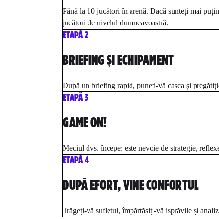
Până la 10 jucători în arenă. Dacă sunteți mai puțini
jucători de nivelul dumneavoastră.
ETAPĂ 2
BRIEFING ȘI ECHIPAMENT
După un briefing rapid, puneți-vă casca și pregătiți
ETAPĂ 3
GAME ON!
Meciul dvs. începe: este nevoie de strategie, reflex
ETAPĂ 4
DUPĂ EFORT, VINE CONFORTUL
Trăgeți-vă sufletul, împărtășiți-vă isprăvile și anali