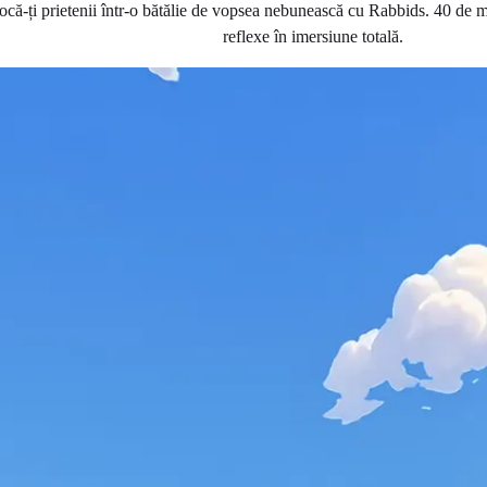
că-ți prietenii într-o bătălie de vopsea nebunească cu Rabbids. 40 de mi
reflexe în imersiune totală.