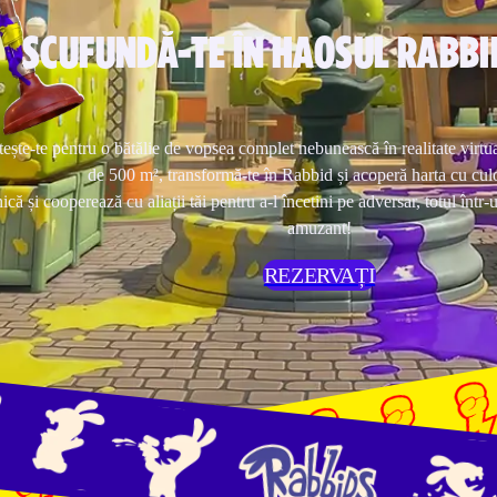
SCUFUNDĂ-TE ÎN HAOSUL RABBI
ește-te pentru o bătălie de vopsea complet nebunească în realitate virtua
de 500 m², transformă-te în Rabbid și acoperă harta cu culo
ă și cooperează cu aliații tăi pentru a-l încetini pe adversar, totul într-
amuzant!
REZERVAȚI