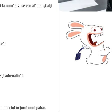
 la număr, vi se vor alătura și alți
-vă.
e și adrenalină!
zați meciul în jurul unui pahar.