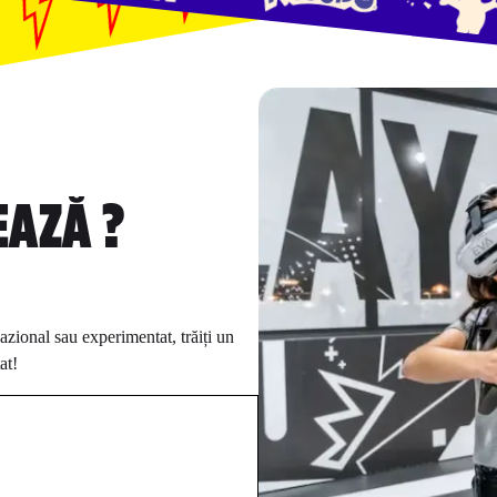
EAZĂ ?
azional sau experimentat, trăiți un
at!