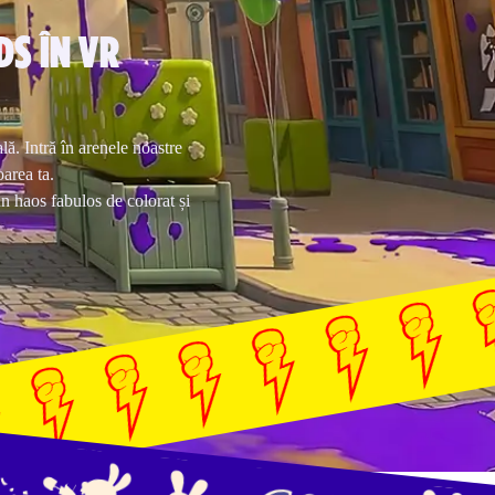
DS ÎN VR
lă. Intră în arenele noastre
area ta.
un haos fabulos de colorat și