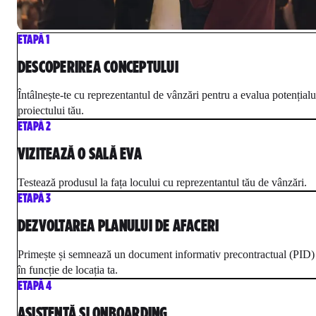
ETAPĂ 1
DESCOPERIREA CONCEPTULUI
Întâlnește-te cu reprezentantul de vânzări pentru a evalua potențialu
proiectului tău.
ETAPĂ 2
VIZITEAZĂ O SALĂ EVA
Testează produsul la fața locului cu reprezentantul tău de vânzări.
ETAPĂ 3
DEZVOLTAREA PLANULUI DE AFACERI
Primește și semnează un document informativ precontractual (PID)
în funcție de locația ta.
ETAPĂ 4
ASISTENȚĂ ȘI ONBOARDING