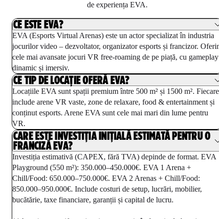
de experiența EVA.
CE ESTE EVA?
EVA (Esports Virtual Arenas) este un actor specializat în industria
jocurilor video – dezvoltator, organizator esports și francizor. Ofer
cele mai avansate jocuri VR free-roaming de pe piață, cu gameplay
dinamic și imersiv.
CE TIP DE LOCAȚIE OFERĂ EVA?
Locațiile EVA sunt spații premium între 500 m² și 1500 m². Fiecare
include arene VR vaste, zone de relaxare, food & entertainment și
conținut esports. Arene EVA sunt cele mai mari din lume pentru
VR.
CARE ESTE INVESTIȚIA INIȚIALĂ ESTIMATĂ PENTRU O
FRANCIZĂ EVA?
Investiția estimativă (CAPEX, fără TVA) depinde de format. EVA
Playground (550 m²): 350.000–450.000€. EVA 1 Arena +
Chill/Food: 650.000–750.000€. EVA 2 Arenas + Chill/Food:
850.000–950.000€. Include costuri de setup, lucrări, mobilier,
bucătărie, taxe financiare, garanții și capital de lucru.