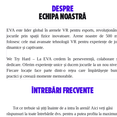
DESPRE
ECHIPA NOASTRĂ
EVA este lider global în arenele VR pentru esports, revoluționâ
jocurile prin spații fizice inovatoare. Arene noastre de 500 
folosesc cele mai avansate tehnologii VR pentru experiențe de j
dinamice și captivante.
We Try Hard – La EVA credem în perseverență, colaborare ș
dedicare. Oferim experiențe unice și ducem jocurile la un nou nive
Fiecare locație face parte dintr-o rețea care împărtășește bu
practici și creează momente memorabile.
ÎNTREBĂRI FRECVENTE
Tot ce trebuie să știți înainte de a intra în arenă! Aici veți găsi
răspunsuri la toate întrebările dvs. pentru a putea profita la maxim