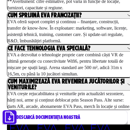
**Avertisment: cifre estimative, pot varia în funcție de locație,
furnizori, capacitate și regiune.
CUM SPRIJINĂ EVA FRANCIZAȚII?
EVA oferă suport complet și continuu – finanțare, construcții,
transfer de know-how. În exploatare: marketing, software, licențe,
asistență tehnică, training, customer care. Și update-uri regulate,
R&D, îmbunătățiri platformă.
CE FACE TEHNOLOGIA EVA SPECIALĂ?
EVA a dezvoltat o tehnologie proprie care combină căști VR de
ultimă generație cu conectivitate Wifi6, pentru libertate totală de
mișcare pe spații largi. Arena standard are 500 m², adică 31m x
16,5m, cu până la 10 jucători simultan.
CUM MAXIMIZEAZĂ EVA REVENIREA JUCĂTORILOR ȘI
VENITURILE?
EVA crește rejucabilitatea și veniturile prin actualizări sezoniere,
hărți noi, arme și conținut deblocat prin Season Pass. Alte surse:
darts AR, arcade, abonamente EVA Pass, merch în locație și online
DESCARCĂ DOCUMENTAȚIA NOASTRĂ