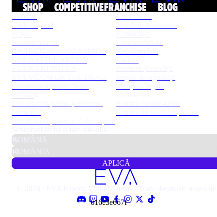
SHOP
COMPETITIVE
FRANCHISE
BLOG
Rezervă
Card cadou
Unde să joci?
Deschide o franciză
Prețuri
Competiție
Jocurile noastre
Contactează-ne
RABBIDS: COLOR CHAOS
Recomandare
EVA BATTLE ARENA
Cariere
EVA KARTING GP
Termeni și condiții
EVA MOON OF THE DEAD
Reguli de siguranță
Privatizează pentru Team
Mențiuni legale
Building
Cookie-uri
Privatizează pentru petrecerea
Politica cookie-urilor
burlacilor
Politica de confidențialitate
Privatizează pentru o zi de naștere
Schimbați limba și țara site-ului.
APLICĂ
© 2026 · EVA Esports Virtual Arenas · Toate drepturile rezervate
616e3e667f