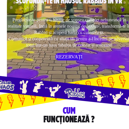
SCUFUNDĂ-TE ÎN HAOSUL RABBIDS ÎN VR
Pregătește-te pentru o bătălie de vopsea complet nebunească în
realitate virtuală. Intră în arenele noastre de 500 m², transformă-te î
Rabbid și acoperă harta cu culoarea ta.
Comunică și cooperează cu aliații tăi pentru a-l încetini pe adversar
totul într-un haos fabulos de colorat și amuzant!
REZERVAȚI
CUM
FUNCȚIONEAZĂ ?