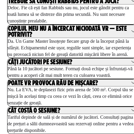
TREBUIE SĂ CUNOȘTI RABBIDS PENTRU A JUCA?
Deloc. Fie că ești fan Rabbids sau nu, jocul este gândit pentru ca
toată lumea să se distreze din prima secundă. Nu sunt necesare
cunoștințe prealabile.
COPILUL MEU NU A ÎNCERCAT NICIODATĂ VR — ESTE
POTRIVIT?
Da. Un Game Master însoțește fiecare grup de la început până la
sfârșit. Echipamentul este ușor, regulile sunt simple, iar experiența
nu provoacă niciun fel de greață datorită mișcării libere în arenă.
CÂȚI JUCĂTORI PE SESIUNE?
Până la 10 jucători pe sesiune. Formați două echipe și înfruntați-vă
pentru a acoperi cât mai mult teren cu culoarea voastră.
POATE VR PROVOCA RĂU DE MIȘCARE?
Nu. La EVA, te deplasezi fizic prin arena de 500 m². Corpul tău se
mișcă în același timp cu ceea ce vezi în căști, ceea ce elimină orice
senzație de greață.
CÂT COSTĂ O SESIUNE?
Tariful depinde de sală și de numărul de jucători. Consultați pagina
de prețuri a sălii dumneavoastră sau rezervați online pentru a vedea
prețurile disponibile.