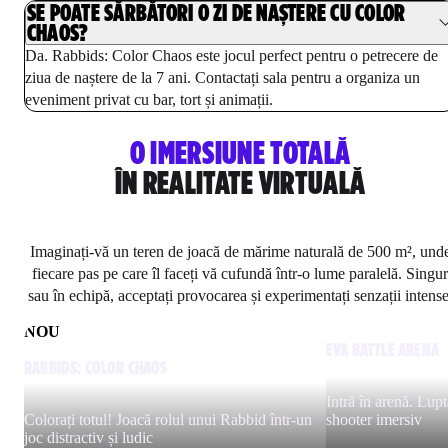
SE POATE SĂRBĂTORI O ZI DE NAȘTERE CU COLOR
CHAOS?
Da. Rabbids: Color Chaos este jocul perfect pentru o petrecere de
ziua de naștere de la 7 ani. Contactați sala pentru a organiza un
eveniment privat cu bar, tort și animații.
O IMERSIUNE TOTALĂ
ÎN REALITATE VIRTUALĂ
Imaginați-vă un teren de joacă de mărime naturală de 500 m², und
fiecare pas pe care îl faceți vă cufundă într-o lume paralelă. Singur
sau în echipă, acceptați provocarea și experimentați senzații intense
NOU
EVA BATTLE ARENA
RABBIDS: COLOR CHAOS
Intră în arenă. Luptă
Colorați totul! Joacă rolul unui Rabbid într-un
shooter imersiv
joc distractiv și ludic