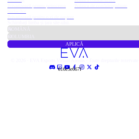
Building
Politica cookie-urilor
Privatizează pentru petrecerea
Politica de confidențialitate
burlacilor
Privatizează pentru o zi de naștere
Schimbați limba și țara site-ului.
APLICĂ
© 2026 · EVA Esports Virtual Arenas · Toate drepturile rezervate
616e3e667f