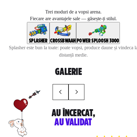
Trei moduri de a vopsi arena.
Fiecare are avantajele sale — găsește-ți stilul.
SPLASHER
CROSSBWAAH
POWER SPLOOSH 3000
Splasher este bun la toate: poate vopsi, produce daune și vindeca l
distanță medie.
GALERIE
AU ÎNCERCAT,
AU VALIDAT