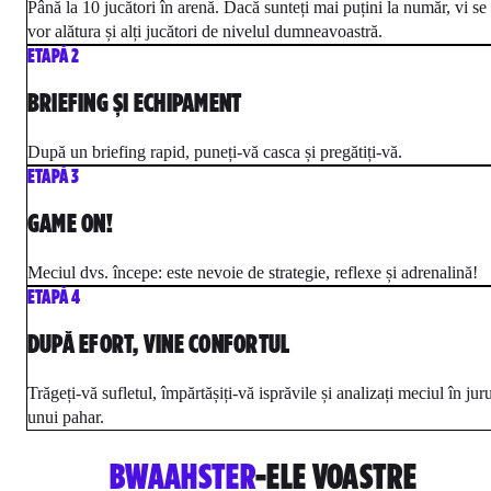
Până la 10 jucători în arenă. Dacă sunteți mai puțini la număr, vi se
vor alătura și alți jucători de nivelul dumneavoastră.
ETAPĂ 2
BRIEFING ȘI ECHIPAMENT
După un briefing rapid, puneți-vă casca și pregătiți-vă.
ETAPĂ 3
GAME ON!
Meciul dvs. începe: este nevoie de strategie, reflexe și adrenalină!
ETAPĂ 4
DUPĂ EFORT, VINE CONFORTUL
Trăgeți-vă sufletul, împărtășiți-vă isprăvile și analizați meciul în jur
unui pahar.
BWAAHSTER
-ELE VOASTRE