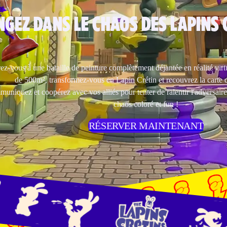
NGEZ DANS LE CHAOS DES LAPINS 
ez-vous à une bataille de peinture complètement déjantée en réalité virt
de 500m², transformez-vous en Lapin Crétin et recouvrez la carte d
uniquez et coopérez avec vos alliés pour tenter de ralentir l'adversaire
chaos coloré et fun !
RÉSERVER MAINTENANT