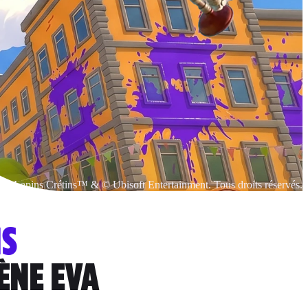
Lapins Crétins™ & © Ubisoft Entertainment. Tous droits réservés.
NS
ÈNE EVA