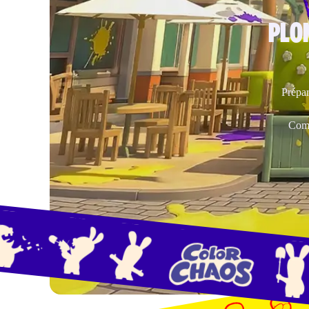
PLO
Prépar
Comm