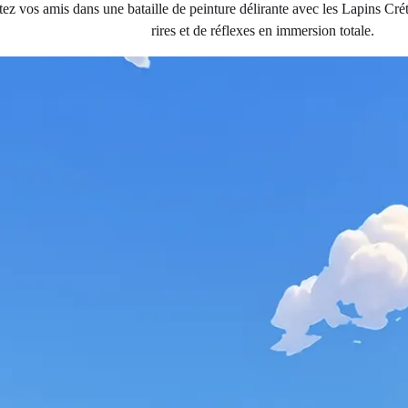
ez vos amis dans une bataille de peinture délirante avec les Lapins Crét
rires et de réflexes en immersion totale.