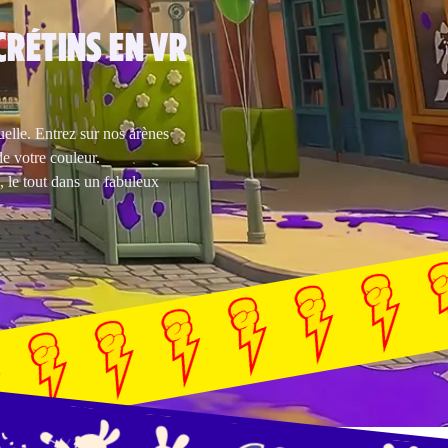
CRÉTINS EN VR
uelle. Entrez sur nos arènes
e votre couleur.
, le tout dans un fabuleux