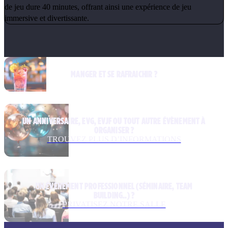
de jeu dure 40 minutes, offrant ainsi une expérience de jeu
immersive et divertissante.
MANGER ET SE RAFRAICHIR ?
UN ANNIVERSAIRE, EVG, EVJF OU TOUT AUTRE ÉVÈNEMENT À
ORGANISER ?
TROUVEZ PLUS D’INFORMATIONS
UN ÉVÈNEMENT PROFESSIONNEL (SÉMINAIRE, TEAM
BUILDING..) ?
PRIVATISEZ NOTRE SALLE