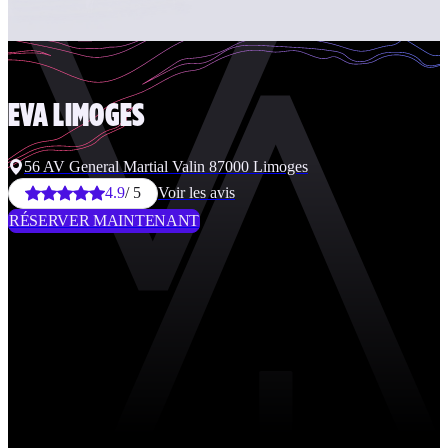
EVA
LIMOGES
56 AV General Martial Valin 87000 Limoges
4.9
/ 5
Voir les avis
RÉSERVER MAINTENANT