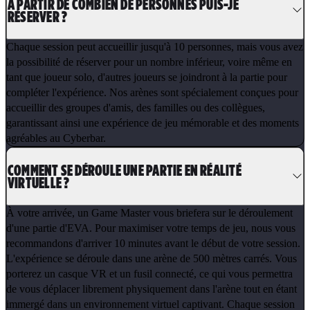
À PARTIR DE COMBIEN DE PERSONNES PUIS-JE
RÉSERVER ?
Chaque session peut accueillir jusqu'à 10 personnes, mais vous avez
la possibilité de réserver pour un nombre inférieur, voire même en
tant que joueur solo, d'autres joueurs se joindront à la partie pour
compléter l'expérience. Nos arènes sont spécialement conçues pour
accueillir des groupes d'amis, des familles ou des collègues,
garantissant ainsi une expérience de jeu mémorable et des moments
agréables au Cyberbar.
COMMENT SE DÉROULE UNE PARTIE EN RÉALITÉ
VIRTUELLE ?
À votre arrivée, un Game Master vous briefera sur le déroulement
d'une partie d'EVA. Pour maximiser votre temps de jeu, nous vous
recommandons d'arriver 10 minutes avant le début de votre session.
L'expérience se déroule dans une arène de 500 mètres carrés. Vous
porterez un casque VR et un fusil connecté, ce qui vous permettra
de vous déplacer librement physiquement dans l'arène tout en étant
immergé dans un environnement virtuel captivant. Chaque session