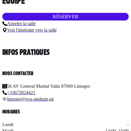
ÉQUIPE
RÉSERVER
Appeler la salle
Voir l'itinéraire vers la salle
INFOS PRATIQUES
NOUS CONTACTER
56 AV General Martial Valin 87000 Limoges
+33672824421
limoges@eva-stadium.gg
HORAIRES
Lundi
-
Mardi
14:00
–
22:00