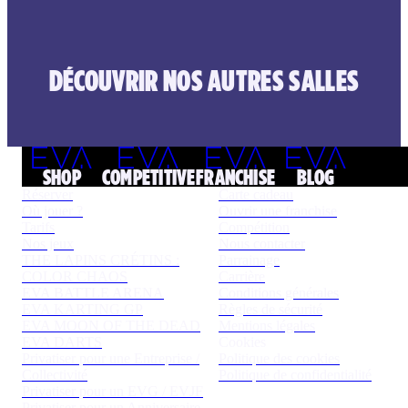
DÉCOUVRIR NOS AUTRES SALLES
SHOP
COMPETITIVE
FRANCHISE
BLOG
Réserver
Carte cadeau
Où jouer ?
Ouvrir une franchise
Tarifs
Compétition
Nos jeux
Nous contacter
THE LAPINS CRÉTINS :
Parrainage
COLOR CHAOS
Carrière
EVA BATTLE ARENA
Conditions générales
EVA KARTING GP
Règles de sécurité
EVA MOON OF THE DEAD
Mentions légales
EVA DARTS
Cookies
Privatiser pour une Entreprise /
Politique des cookies
Collectivité
Politique de confidentialité
Privatiser pour un EVG / EVJF
Privatiser pour un Anniversaire