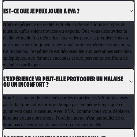
EST-CE QUE JE PEUX JOUER À EVA ?
Notre expérience de réalité virtuelle s'adresse à tous les types de
joueurs, qu'ils soient novices ou experts. Que vous découvriez la
réalité virtuelle (ou même les jeux vidéo) pour la première fois ou
que vous soyez un joueur chevronné, notre expérience vous ravira.
En revanche, l’expérience est déconseillée aux personnes sensibles,
épileptiques, aux femmes enceintes et aux personnes souffrant de
maladies cardiaques.
L’EXPÉRIENCE VR PEUT-ELLE PROVOQUER UN MALAISE
OU UN INCONFORT ?
Non ! Les maux de tête créés par les expériences VR sont causés
par le fait que notre corps ne bouge pas en même temps que ce
qu'on voit dans le casque. Avec EVA, comme vous vous déplacez
librement dans notre arène, l'oreille interne n'est pas sollicitée et
donc pas de sensation de nausée ou de maux de tête.