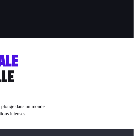
ALE
LLE
us plonge dans un monde
tions intenses.