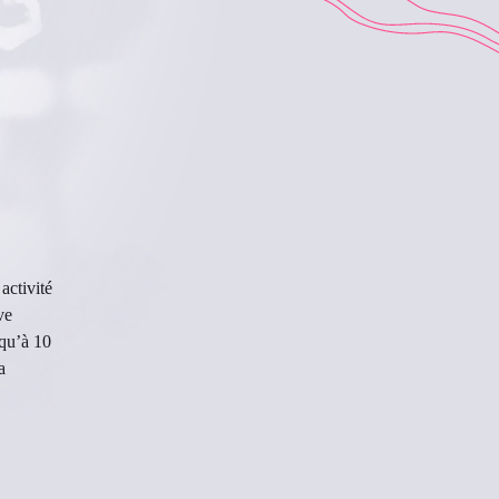
activité
ve
squ’à 10
a