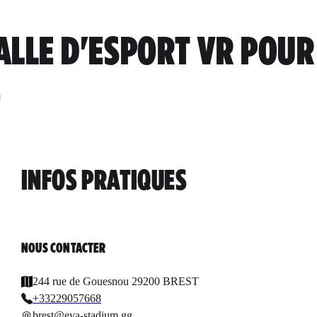
SALLE D'ESPORT VR POU
E
INFOS PRATIQUES
NOUS CONTACTER
244 rue de Gouesnou 29200 BREST
+33229057668
brest@eva-stadium.gg