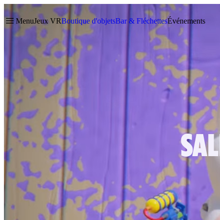
Menu
Jeux VR
Boutique d'objets
Bar & Fléchettes
Événements
SAL