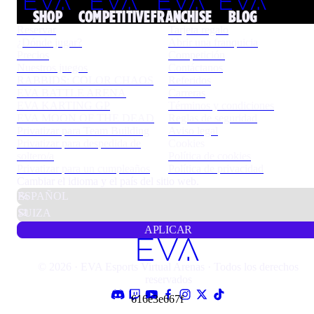
SHOP
COMPETITIVE
FRANCHISE
BLOG
Reservar
Tarjeta regalo
¿Dónde jugar?
Abrir una franquicia
Precios
Competición
Nuestros juegos
Contáctanos
RABBIDS: COLOR CHAOS
Referidos
EVA BATTLE ARENA
Carreras
EVA KARTING GP
Términos y condiciones
EVA MOON OF THE DEAD
Reglas de seguridad
Privatizar para Team Building
Aviso legal
Privatizar para despedida de
Cookies
soltero/a
Política de cookies
Privatizar para un cumpleaños
Política de privacidad
Cambiar el idioma y el país del sitio web.
APLICAR
© 2026 · EVA Esports Virtual Arenas · Todos los derechos
reservados
616e3e667f