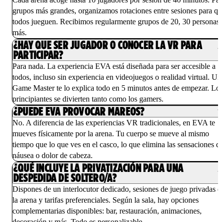
grupos más grandes, organizamos rotaciones entre sesiones para q
todos jueguen. Recibimos regularmente grupos de 20, 30 personas
más.
¿HAY QUE SER JUGADOR O CONOCER LA VR PARA
PARTICIPAR?
Para nada. La experiencia EVA está diseñada para ser accesible a
todos, incluso sin experiencia en videojuegos o realidad virtual. Un
Game Master te lo explica todo en 5 minutos antes de empezar. Lo
principiantes se divierten tanto como los gamers.
¿PUEDE EVA PROVOCAR MAREOS?
No. A diferencia de las experiencias VR tradicionales, en EVA te
mueves físicamente por la arena. Tu cuerpo se mueve al mismo
tiempo que lo que ves en el casco, lo que elimina las sensaciones d
náusea o dolor de cabeza.
¿QUÉ INCLUYE LA PRIVATIZACIÓN PARA UNA
DESPEDIDA DE SOLTERO/A?
Dispones de un interlocutor dedicado, sesiones de juego privadas e
la arena y tarifas preferenciales. Según la sala, hay opciones
complementarias disponibles: bar, restauración, animaciones,
decoración y más. Todo es personalizable.