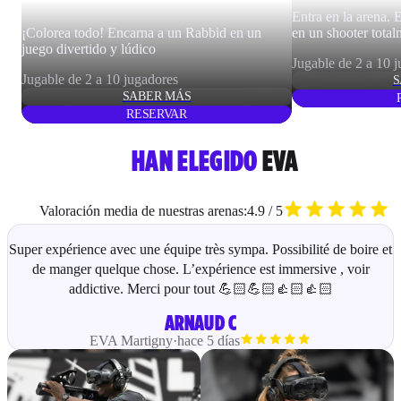
Entra en la arena. 
¡Colorea todo! Encarna a un Rabbid en un
en un shooter tota
juego divertido y lúdico
Jugable de 2 a 10 
Jugable de 2 a 10 jugadores
S
SABER MÁS
RESERVAR
HAN ELEGIDO
EVA
Valoración media de nuestras arenas:
4.9 / 5
Super expérience avec une équipe très sympa. Possibilité de boire et
de manger quelque chose. L’expérience est immersive , voir
addictive. Merci pour tout 💪🏻💪🏻👍🏻👍🏻
ARNAUD C
EVA
Martigny
·
hace 5 días