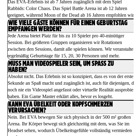
Das EVA-Erlebnis ist ab 7 Jahren zugänglich mit dem Spiel
Rabbids: Color Chaos. Das Spiel Battle Arena ist ab 12 Jahren
geeignet, während Moon of the Dead ab 16 Jahren empfohlen wird
WIE VIELE GÄSTE KÖNNEN FÜR EINEN GEBURTSTAG
EMPFANGEN WERDEN?
Jede Arena bietet Platz für bis zu 10 Spieler pro 40-minütiger
Session. Bei größeren Gruppen organisieren wir Rotationen
zwischen den Sessions, damit alle spielen können. Wir veranstalten
regelmäßig Geburtstage für 15, 20, 30 Personen und mehr.
MUSS MAN VIDEOSPIELER SEIN, UM SPASS ZU H
ABEN?
Absolut nicht. Das Erlebnis ist so konzipiert, dass es von der ersten
Sekunde an Spaß macht und zugänglich ist, auch für diejenigen, di
noch nie ein Videospiel angefasst oder virtuelle Realität ausprobiert
haben. Ein Game Master erklärt alles, bevor es losgeht.
KANN EVA ÜBELKEIT ODER KOPFSCHMERZEN
VERURSACHEN?
Nein. Bei EVA bewegen Sie sich physisch in der 500 m² großen
Arena. Ihr Körper bewegt sich gleichzeitig mit dem, was Sie im
Headset sehen, wodurch Übelkeitsgefühle vollständig vermieden