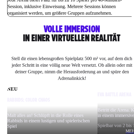
Session, inklusive Einweisung. Mehrere Sessions können
organisiert werden, um größere Gruppen aufzunehmen.
VOLLE IMMERSION
IN EINER VIRTUELLEN REALITÄT
Stell dir einen lebensgroßen Spielplatz 500 m² vor, auf dem dich
jeder Schritt in eine völlig neue Welt versetzt. Ob allein oder mit
deiner Gruppe, nimm die Herausforderung an und spüre den
Adrenalinkick!
NEU
EVA BATTLE ARENA
RABBIDS: COLOR CHAOS
Betritt die Arena.
Malt alles an! Schlüpft in die Rolle eines
in einem immersiv
Rabbids in einem lustigen und spielerischen
Spielbar von 2 bis 
Spiel
MEH