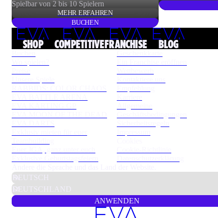
Spielbar von 2 bis 10 Spielern
MEHR ERFAHREN
BUCHEN
SHOP
COMPETITIVE
FRANCHISE
BLOG
Buchen
Geschenkkarte
Wo spielen?
Ein Franchise eröffnen
Preise
Wettbewerb
Unsere Spiele
Kontaktiere uns
RABBIDS: COLOR CHAOS
Empfehlung
EVA BATTLE ARENA
Karriere
EVA KARTING GP
Allgemeine
EVA MOON OF THE DEAD
Geschäftsbedingungen
EVA DARTS
Sicherheitsregeln
Exklusiv mieten für euer
Impressum
Teambuilding
Cookies
Euer JGA, ganz unter euch
Cookie-Richtlinie
Exklusive Geburtstagsfeiern
Datenschutzerklärung
Ändere die Sprache und das Land der Website.
ANWENDEN