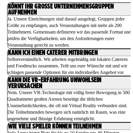
KÖNNT IHR GROSSE UNTERNEHMENSGRUPPEN A
UFNEHMEN
Ja. Unsere Einrichtungen sind darauf ausgelegt, Gruppen jeder
Größe zu empfangen, auch Veranstaltungen mit mehr als 200
Teilnehmern. Gemeinsam definieren wir das passende Format und
prüfen die Verfügbarkeiten, um den Anforderungen eurer
Veranstaltung gerecht zu werden.
KANN ICH EINEN CATERER MITBRINGEN
Selbstverständlich. Wir arbeiten regelmäßig mit lokalen Caterern
und Foodtrucks zusammen. Teilt uns eure Wünsche mit und wir
schlagen passende Optionen für ein individuelles Angebot vor.
KANN DIE VR-ERFAHRUNG UNWOHLSEIN
VERURSACHEN
Nein. Unsere VR-Technologie mit völlig freier Bewegung in 500
Quadratmeter großen Arenen beseitigt die üblichen
Unannehmlichkeiten, die oft mit Virtual Reality verbunden sind.
Die Teilnehmenden bewegen sich natürlich im Raum, was eine
angenehme und flüssige Erfahrung ermöglicht.
WIE VIELE SPIELER KÖNNEN TEILNEHMEN
Jede Arena bietet Platz für bis zu 10 Spieler pro 40-Minuten-