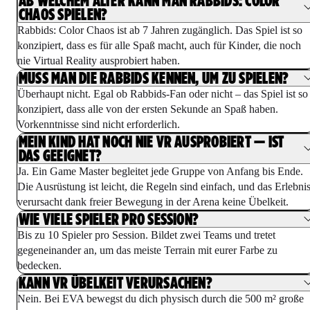
AB WELCHEM ALTER KANN MAN RABBIDS: COLOR
CHAOS SPIELEN?
Rabbids: Color Chaos ist ab 7 Jahren zugänglich. Das Spiel ist so
konzipiert, dass es für alle Spaß macht, auch für Kinder, die noch
nie Virtual Reality ausprobiert haben.
MUSS MAN DIE RABBIDS KENNEN, UM ZU SPIELEN?
Überhaupt nicht. Egal ob Rabbids-Fan oder nicht – das Spiel ist so
konzipiert, dass alle von der ersten Sekunde an Spaß haben.
Vorkenntnisse sind nicht erforderlich.
MEIN KIND HAT NOCH NIE VR AUSPROBIERT — IST
DAS GEEIGNET?
Ja. Ein Game Master begleitet jede Gruppe von Anfang bis Ende.
Die Ausrüstung ist leicht, die Regeln sind einfach, und das Erlebni
verursacht dank freier Bewegung in der Arena keine Übelkeit.
WIE VIELE SPIELER PRO SESSION?
Bis zu 10 Spieler pro Session. Bildet zwei Teams und tretet
gegeneinander an, um das meiste Terrain mit eurer Farbe zu
bedecken.
KANN VR ÜBELKEIT VERURSACHEN?
Nein. Bei EVA bewegst du dich physisch durch die 500 m² große