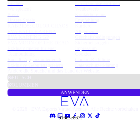
Buchen
Ein Franchise eröffnen
Wo spielen?
Wettbewerb
Preise
Kontaktiere uns
Unsere Spiele
Empfehlung
RABBIDS: COLOR CHAOS
Karriere
EVA BATTLE ARENA
Allgemeine
EVA KARTING GP
Geschäftsbedingungen
EVA MOON OF THE DEAD
Sicherheitsregeln
Exklusiv mieten für euer
Impressum
Teambuilding
Cookies
Euer JGA, ganz unter euch
Cookie-Richtlinie
Exklusive Geburtstagsfeiern
Datenschutzerklärung
Ändere die Sprache und das Land der Website.
ANWENDEN
© 2026 · EVA Esports Virtual Arenas · Alle Rechte vorbehalten
616e3e667f