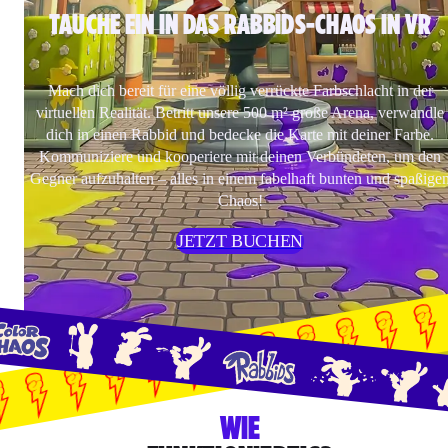
TAUCHE EIN IN DAS RABBIDS-CHAOS IN VR
Mach dich bereit für eine völlig verrückte Farbschlacht in der
virtuellen Realität. Betritt unsere 500 m² große Arena, verwandle
dich in einen Rabbid und bedecke die Karte mit deiner Farbe.
Kommuniziere und kooperiere mit deinen Verbündeten, um den
Gegner aufzuhalten – alles in einem fabelhaft bunten und spaßige
Chaos!
JETZT BUCHEN
WIE