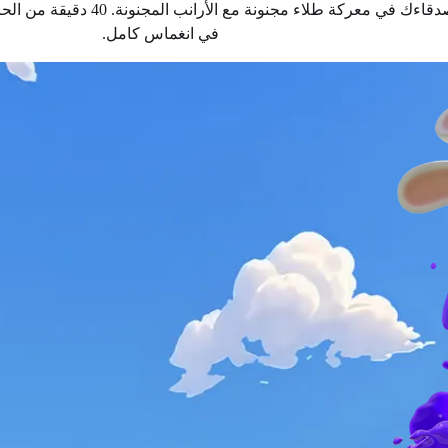
تحدَّ أصدقاءك في معركة طلاء مجنون
في انغماس كامل.