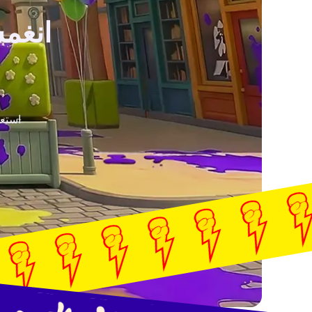
انغمس