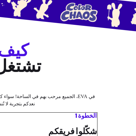
كيف
تشتغل
في EVA، الجميع مرحب بهم في الساحة! سواء 
نعدكم بتجربة لا تُ
الخطوة 1
شكّلوا فريقكم