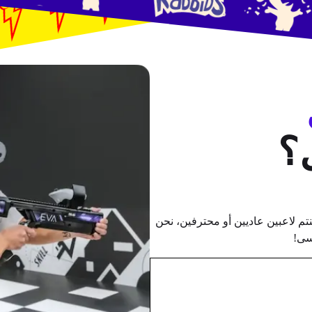
؟
كنتم لاعبين عاديين أو محترفين، نحن
نسى!