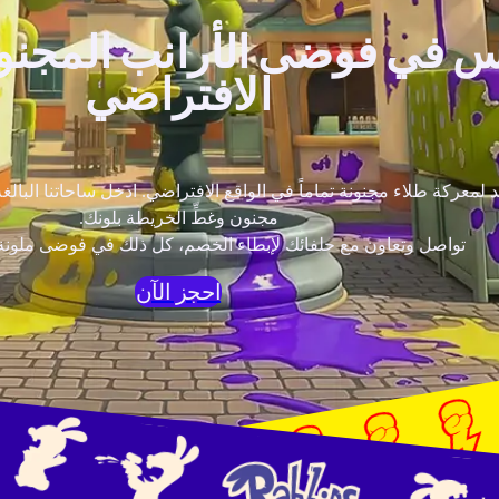
 في فوضى الأرانب المجنون
الافتراضي
مجنون وغطِّ الخريطة بلونك.
تواصل وتعاون مع حلفائك لإبطاء الخصم، كل ذلك في فوضى ملونة 
احجز الآن