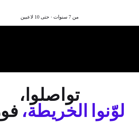
من 7 سنوات · حتى 10 لاعبين
تواصلوا،
لوّنوا الخريطة،
فوز