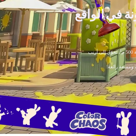
ة في الواقع
استعد لمعركة طلاء مجنونة تماماً في الواقع الافتراضي. ادخل ساحاتنا البالغة 500 م²، تحوّل إلى أرنب
وممتعة رائعة!