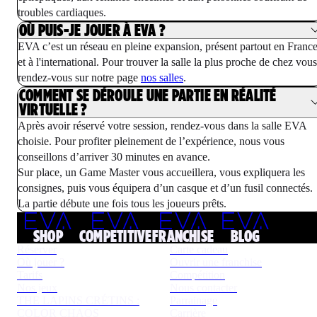
troubles cardiaques.
OÙ PUIS-JE JOUER À EVA ?
EVA c’est un réseau en pleine expansion, présent partout en Franc
et à l'international. Pour trouver la salle la plus proche de chez vous
rendez-vous sur notre page
nos salles
.
COMMENT SE DÉROULE UNE PARTIE EN RÉALITÉ
VIRTUELLE ?
Après avoir réservé votre session, rendez-vous dans la salle EVA
choisie. Pour profiter pleinement de l’expérience, nous vous
conseillons d’arriver 30 minutes en avance.
Sur place, un Game Master vous accueillera, vous expliquera les
consignes, puis vous équipera d’un casque et d’un fusil connectés.
La partie débute une fois tous les joueurs prêts.
SHOP
COMPETITIVE
FRANCHISE
BLOG
Réserver
Carte cadeau
Où jouer ?
Ouvrir une franchise
Tarifs
Compétition
Nos jeux
Nous contacter
THE LAPINS CRÉTINS :
Parrainage
COLOR CHAOS
Carrière