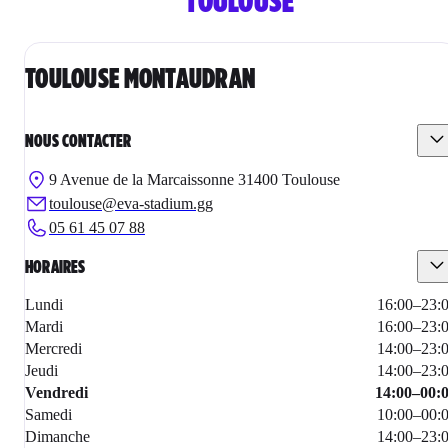
TOULOUSE
TOULOUSE MONTAUDRAN
NOUS CONTACTER
9 Avenue de la Marcaissonne 31400 Toulouse
toulouse@eva-stadium.gg
05 61 45 07 88
HORAIRES
Lundi
16:00
–
23:
Mardi
16:00
–
23:
Mercredi
14:00
–
23:
Jeudi
14:00
–
23:
Vendredi
14:00
–
00:
Samedi
10:00
–
00:
Dimanche
14:00
–
23: