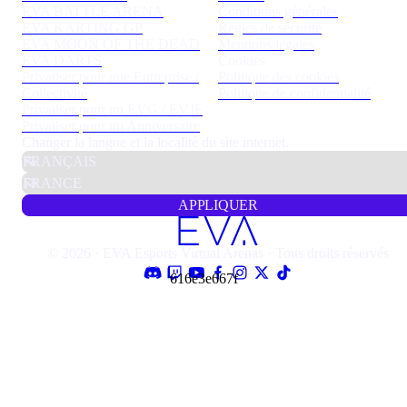
EVA BATTLE ARENA
Conditions générales
EVA KARTING GP
Règles de sécurité
EVA MOON OF THE DEAD
Mentions légales
EVA DARTS
Cookies
Privatiser pour une Entreprise /
Politique des cookies
Collectivité
Politique de confidentialité
Privatiser pour un EVG / EVJF
Privatiser pour un Anniversaire
Changer la langue et la localité du site internet.
APPLIQUER
© 2026 · EVA Esports Virtual Arenas · Tous droits réservés
616e3e667f