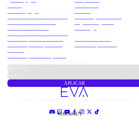
¿Dónde jugar?
Competición
Precios
Contáctanos
Nuestros juegos
Carreras
RABBIDS: COLOR CHAOS
Términos y condiciones
EVA BATTLE ARENA
Reglas de seguridad
EVA KARTING GP
Aviso legal
EVA MOON OF THE DEAD
Cookies
Privatizar para Team Building
Política de cookies
Privatizar para despedida de
Política de privacidad
soltero/a
Privatizar para un cumpleaños
Cambiar el idioma y el país del sitio web.
APLICAR
© 2026 · EVA Esports Virtual Arenas · Todos los derechos
reservados
616e3e667f