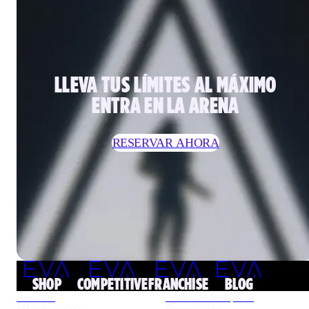
LLEVA TUS LÍMITES AL MÁXIMO
ENTRA EN LA ARENA
RESERVAR AHORA
SHOP
COMPETITIVE
FRANCHISE
BLOG
Reservar
Abrir una franquicia