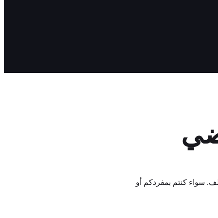
اضي
 إلى عالم مختلف. سواء كنتم بمفردكم أو