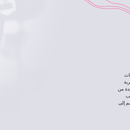
ات
اط أصلي، تقدم لك EVA تجربة
 غامرة فريدة من
ك لعب
 10 لاعبين. انضم إلى