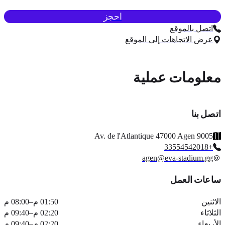
احجز
اتصل بالموقع
عرض الاتجاهات إلى الموقع
لومات عملية
ل بنا
9005 Av. de l'Atlantique 47000 Agen
+33554542018
agen@eva-stadium.gg
عات العمل
ثنين
01:50 م
–
08:00 م
اثاء
02:20 م
–
09:40 م
ربعاء
02:20 م
–
09:40 م