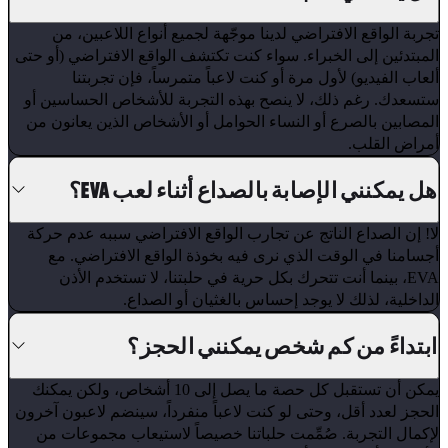
بة الواقع الافتراضي لدينا موجّهة لجميع أنواع اللاعبين، من
بتدئين إلى الخبراء. سواء كنت تكتشف الواقع الافتراضي (أو حتى
اب الفيديو) لأول مرة أو كنت لاعباً متمرساً، فإن تجربتنا
عدك. رغم ذلك، لا ينصح بهذه التجربة للأشخاص الحساسين أو
صابين بالصرع أو النساء الحوامل أو الأشخاص الذين يعانون من
راض القلب.
 يمكنني الإصابة بالصداع أثناء لعب EVA؟
 إن الصداع الناتج عن تجارب الواقع الافتراضي سببه عدم حركة
امنا في الوقت الذي نرى فيه بخوذة الواقع الافتراضي. مع
EVA، بينما أنت تتحرك بكل حرية في حلبتنا، لا تستخدم الأذن
اخلية، لذلك لا يوجد إحساس بالغثيان أو الصداع.
تداءً من كم شخص يمكنني الحجز؟
يمكن أن تستقبل كل حصة ما يصل إلى 10 أشخاص، ولكن يمكنك
جز لعدد أقل، وحتى لو كنت لاعباً منفرداً، سينضم لاعبون آخرون
مال التجربة. صُمِّمت حلباتنا خصيصاً لاستيعاب مجموعات من