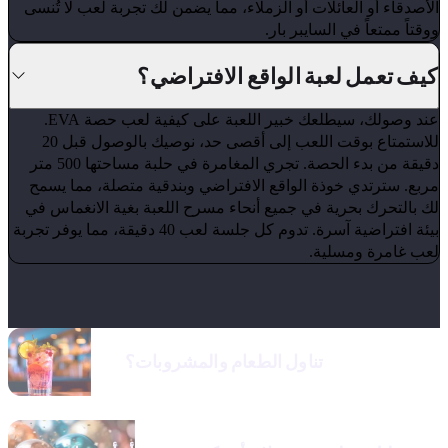
صدقاء أو العائلات أو الزملاء، مما يضمن لك تجربة لعب لا تُنسى
تاً ممتعاً في السايبر بار.
ف تعمل لعبة الواقع الافتراضي؟
عند وصولك، سيطلعك خبير اللعبة على كيفية لعب حصة EVA.
للاستمتاع بوقت اللعب إلى أقصى حد، نوصيك بالوصول قبل 20
دقيقة من بدء الحصة. تجري المغامرة في حلبة مساحتها 500 متر
ع. سترتدي خوذة الواقع الافتراضي وبندقية متصلة، مما يسمح
بالتحرك بحرية في جميع أنحاء مسرح اللعبة بغية الانغماس في
بيئة افتراضية آسرة. تدوم كل جلسة لعب 40 دقيقة، مما يوفر تجربة
ب غامرة ومسلية.
تناول الطعام والمشروبات؟