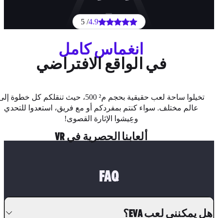
/ 5
4.9
انغماس كامل
في الواقع الافتراضي
تخيلوا ساحة لعب حقيقية بحجم م² 500، حيث تنقلكم كل خطوة إلى
عالم مختلف. سواء كنتم بمفردكم أو مع فريق، استعدوا للتحدي
وعِيشوا الإثارة القصوى!
ألعابنا الحصرية في VR
FAQ
 يمكنني لعب EVA؟