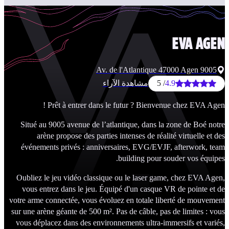
EVA
AG
9005 Av. de l'Atlantique 47000 Agen
4.9
/ 5
مشاهدة الآراء
Prêt à entrer dans le futur ? Bienvenue chez EVA Age
Situé au 9005 avenue de l’atlantique, dans la zone de Boé no
arène propose des parties intenses de réalité virtuelle et 
événements privés : anniversaires, EVG/EVJF, afterwork, t
building pour souder vos équip
Oubliez le jeu vidéo classique ou le laser game, chez EVA Ag
vous entrez dans le jeu. Équipé d'un casque VR de pointe et
votre arme connectée, vous évoluez en totale liberté de mouvem
sur une arène géante de 500 m². Pas de câble, pas de limites : v
vous déplacez dans des environnements ultra-immersifs et vari