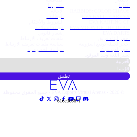
ألعابنا
اتصل بنا
RABBIDS: COLOR CHAOS
الإحالة
EVA BATTLE ARENA
الوظائف
EVA KARTING GP
الشروط والأحكام
EVA MOON OF THE DEAD
قواعد السلامة
EVA DARTS
إشعار قانوني
احجز لبناء فريق
ملفات تعريف الارتباط
احجز لحفلة توديع العزوبية
سياسة ملفات تعريف الارتباط
احجز لعيد ميلاد
سياسة الخصوصية
تغيير اللغة وبلد الموقع.
تطبيق
© 2026 · EVA Esports Virtual Arenas · جميع الحقوق محفوظة
616e3e667f