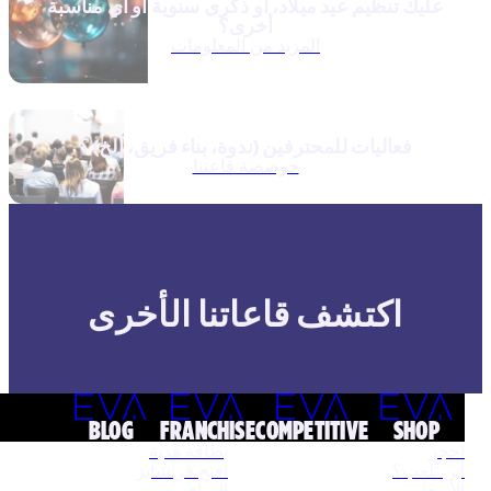
عليك تنظيم عيد ميلاد، أو ذكرى سنوية أو أي مناسبة
أخرى؟
المزيد من المعلومات
فعاليات للمحترفين (ندوة، بناء فريق، إلخ) ؟
خوصصة قاعتنا
اكتشف قاعاتنا الأخرى
BLOG
FRANCHISE
COMPETITIVE
SHOP
احجز
بطاقة هدية
أين تلعب؟
افتح فرنشايز
الأسعار
المنافسة